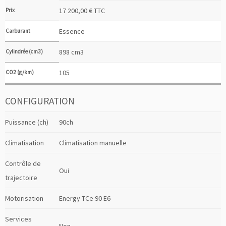
17 200,00 € TTC
Prix
Essence
Carburant
898 cm3
Cylindrée (cm3)
105
CO2 (g/km)
CONFIGURATION
Puissance (ch)
90ch
Climatisation
Climatisation manuelle
Contrôle de
Oui
trajectoire
Motorisation
Energy TCe 90 E6
Services