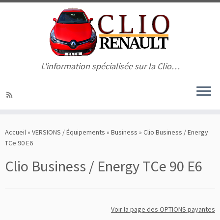
L'information spécialisée sur la Clio…
Passer
au
Accueil
»
VERSIONS / Équipements
»
Business
»
Clio Business / Energy
contenu
TCe 90 E6
Clio Business / Energy TCe 90 E6
Voir la page des OPTIONS payantes