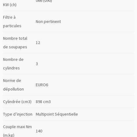
066 (090)
KW (ch)
Filtre à
Non pertinent
particules
Nombre total
12
de soupapes
Nombre de
3
cylindres
Norme de
EURO6
dépollution
Cylindrée (cm3)
898 cm3
Type d’injection
Multipoint Séquentielle
Couple maxi Nm
140
(m.kg)