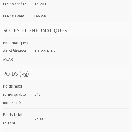
Freins arrière
TA-203
Freins avant
DV-258
ROUES ET PNEUMATIQUES
Pneumatiques
de référence
195/55 R 16
AV/AR
POIDS (kg)
Poids maxi
remorquable
545
non freiné
Poids total
2500
roulant