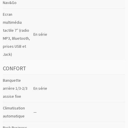
Nav&Go
Ecran
multimédia
tactile 7″ (radio
En série
MP3, Bluetooth,
prises USB et
Jack)
CONFORT
Banquette
arrière 1/3-2/3
En série
assise fixe
Climatisation
—
automatique
Pack Business