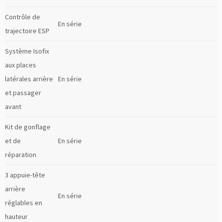
Contrôle de
En série
trajectoire ESP
Système Isofix
aux places
latérales arrière
En série
et passager
avant
Kit de gonflage
et de
En série
réparation
3 appuie-tête
arrière
En série
réglables en
hauteur