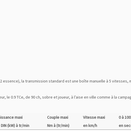
1.2 essence), la transmission standard est une boîte manuelle à 5 vitesses,
r, le 0.9 TCe, de 90 ch, sobre et joueur, à l’aise en ville comme à la campa
issance maxi
Couple maxi
Vitesse maxi
0 à 10
 DIN (kW) à tr/min
Nm à (tr/min)
en km/h
en se