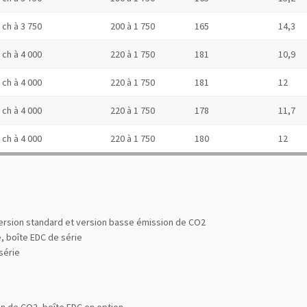
 ch à 3 750
200 à 1 750
165
14,3
 ch à 4 000
220 à 1 750
181
10,9
 ch à 4 000
220 à 1 750
181
12
 ch à 4 000
220 à 1 750
178
11,7
 ch à 4 000
220 à 1 750
180
12
version standard et version basse émission de CO2
, boîte EDC de série
série