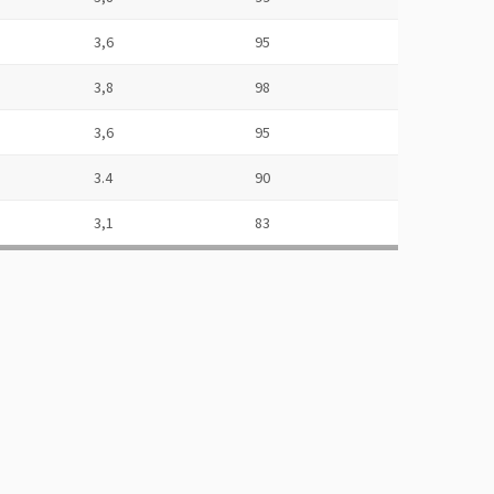
3,6
95
3,8
98
3,6
95
3.4
90
3,1
83