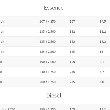
Essence
 ch
107 à 4 250
167
14,5
 ch
135 à 2 500
182
12,2
 ch
135 à 2 500
182
12,2
 ch
135 à 2 500
185
13
0
190 à 2 000
199
9,4
0
240 à 1 750
230
6,7
0
260 à 1 750
235
6.6
Diesel
 ch à 3 750
180 à 1 750
165
15,2