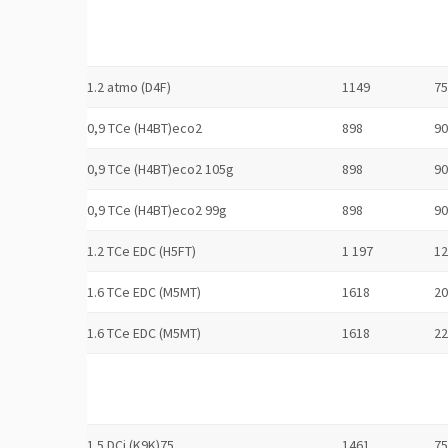
1.2 atmo (D4F)
1149
75
0,9 TCe (H4BT)eco2
898
90
0,9 TCe (H4BT)eco2 105g
898
90
0,9 TCe (H4BT)eco2 99g
898
90
1.2 TCe EDC (H5FT)
1 197
12
1.6 TCe EDC (M5MT)
1618
20
1.6 TCe EDC (M5MT)
1618
22
1.5 DCi (K9K)75
1461
75