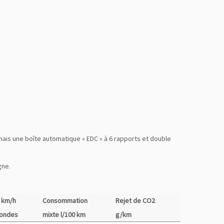
 mais une boîte automatique « EDC » à 6 rapports et double
gne.
0 km/h
Consommation
Rejet de CO2
condes
mixte l/100 km
g/km