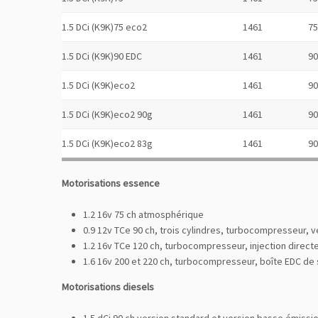
1.5 DCi (K9K)75 eco2
1461
75
1.5 DCi (K9K)90 EDC
1461
90
1.5 DCi (K9K)eco2
1461
90
1.5 DCi (K9K)eco2 90g
1461
90
1.5 DCi (K9K)eco2 83g
1461
90
Motorisations essence
1.2 16v 75 ch atmosphérique
0.9 12v TCe 90 ch, trois cylindres, turbocompresseur, 
1.2 16v TCe 120 ch, turbocompresseur, injection directe
1.6 16v 200 et 220 ch, turbocompresseur, boîte EDC de 
Motorisations diesels