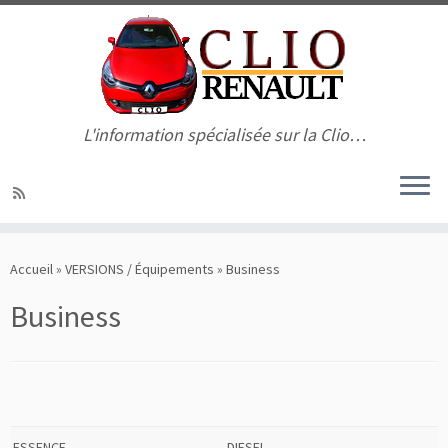
L'information spécialisée sur la Clio…
Passer
au
Accueil
»
VERSIONS / Équipements
»
Business
contenu
Business
ESSENCE
DIESEL