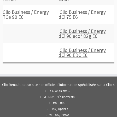
Clio Business / Energy
Clio Business / Energy
TCe 90 E6
dCi 75 E6
Clio Business / Energy
dCi 90 eco² 82g E6
Clio Business / Energy
dCi 90 EDC E6
Clio-Renault est un site non officiel d'information spécialisée sur la Clio 4.
La Clio 4 en bref…
VERSIONS / Équipements
MOTEURS
PRIX / Options
VIDEOS / Photos