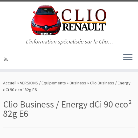
L'information spécialisée sur la Clio…
Passer
au
Accueil
»
VERSIONS / Équipements
»
Business
»
Clio Business / Energy
contenu
dCi 90 eco² 82g E6
Clio Business / Energy dCi 90 eco²
82g E6