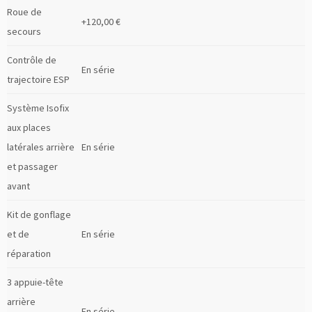
Roue de
+120,00 €
secours
Contrôle de
En série
trajectoire ESP
Système Isofix
aux places
latérales arrière
En série
et passager
avant
Kit de gonflage
et de
En série
réparation
3 appuie-tête
arrière
En série