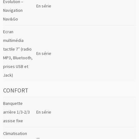
Évolution –
En série
Navigation
Nav&Go
Ecran
multimédia
tactile 7″ (radio
En série
MP3, Bluetooth,
prises USB et
Jack)
CONFORT
Banquette
arrière 1/3-2/3
En série
assise fixe
Climatisation
—