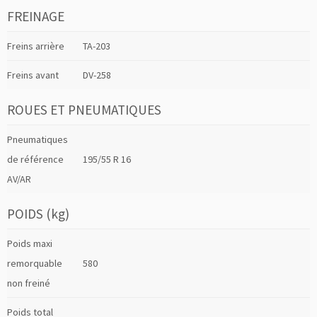
FREINAGE
Freins arrière
TA-203
Freins avant
DV-258
ROUES ET PNEUMATIQUES
Pneumatiques
de référence
195/55 R 16
AV/AR
POIDS (kg)
Poids maxi
remorquable
580
non freiné
Poids total