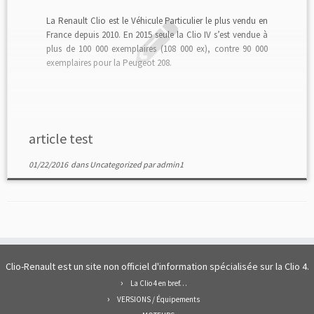
La Renault Clio est le Véhicule Particulier le plus vendu en
France depuis 2010. En 2015 seule la Clio IV s’est vendue à
plus de 100 000 exemplaires (108 000 ex), contre 90 000
exemplaires pour la Peugeot 208.
article test
01/22/2016
dans
Uncategorized
par
admin1
Clio-Renault est un site non officiel d'information spécialisée sur la Clio 4.
La Clio 4 en bref…
VERSIONS / Équipements