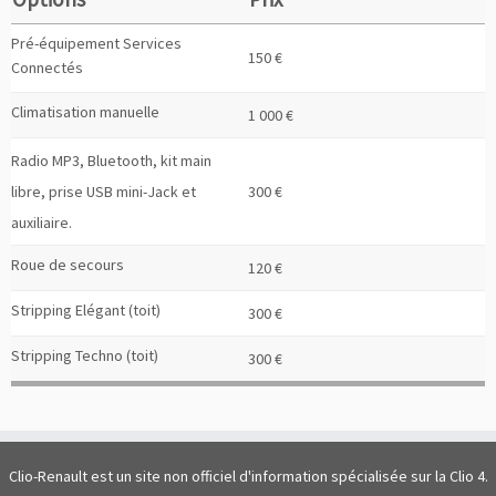
Pré-équipement Services
150 €
Connectés
Climatisation manuelle
1 000 €
Radio MP3, Bluetooth, kit main
libre, prise USB mini-Jack et
300 €
auxiliaire.
Roue de secours
120 €
Stripping Elégant (toit)
300 €
Stripping Techno (toit)
300 €
Clio-Renault est un site non officiel d'information spécialisée sur la Clio 4.