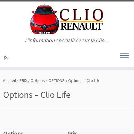
L'information spécialisée sur la Clio…
Passer
au
Accueil
»
PRIX / Options
»
OPTIONS
»
Options – Clio Life
contenu
Options – Clio Life
Options
Prix