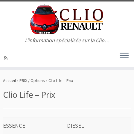
L'information spécialisée sur la Clio…
Passer
au
Accueil
»
PRIX / Options
»
Clio Life – Prix
contenu
Clio Life – Prix
ESSENCE
DIESEL