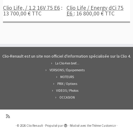
Clio Life, / 1.2 16V 75 E6
:
Clio Life / Energy dCi 75
13 700,00 € TTC
E6
: 16 800,00 € TTC
Clio-Renault est un site non officiel d'information spécialisée sur la Clio 4.
La Clio 4 en bref…
VERSIONS / Équipements
MOTEURS
PRIX / Options
VIDEOS / Photos
OCCASION
·
© 2026
Clio Renault
·
Propulsé par
·
Réalisé avec the
Thème Customizr
·