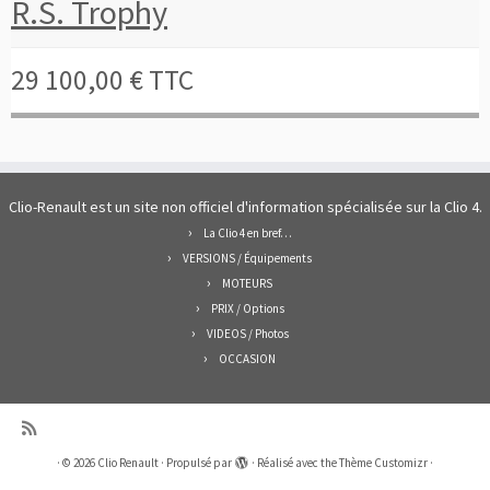
R.S. Trophy
29 100,00 € TTC
Clio-Renault est un site non officiel d'information spécialisée sur la Clio 4.
La Clio 4 en bref…
VERSIONS / Équipements
MOTEURS
PRIX / Options
VIDEOS / Photos
OCCASION
·
© 2026
Clio Renault
·
Propulsé par
·
Réalisé avec the
Thème Customizr
·