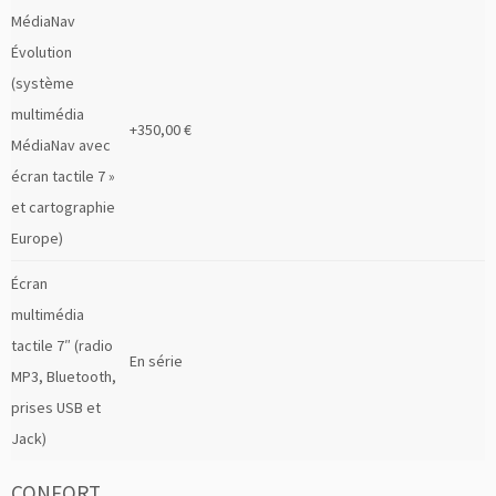
MédiaNav
Évolution
(système
multimédia
+350,00 €
MédiaNav avec
écran tactile 7 »
et cartographie
Europe)
Écran
multimédia
tactile 7″ (radio
En série
MP3, Bluetooth,
prises USB et
Jack)
CONFORT