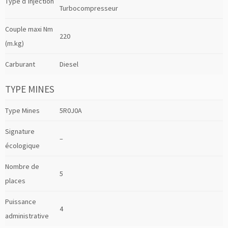
Type d’injection
Turbocompresseur
Couple maxi Nm
220
(m.kg)
Carburant
Diesel
TYPE MINES
Type Mines
5R0J0A
Signature
–
écologique
Nombre de
5
places
Puissance
4
administrative