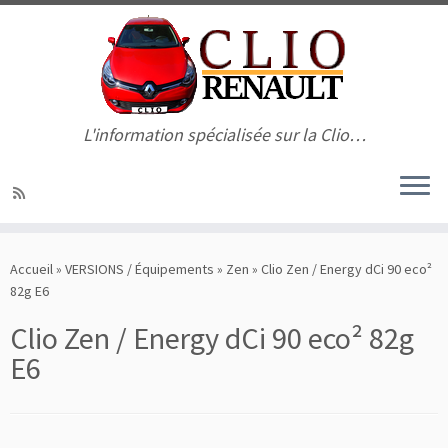
L'information spécialisée sur la Clio…
Passer
au
Accueil
»
VERSIONS / Équipements
»
Zen
»
Clio Zen / Energy dCi 90 eco²
contenu
82g E6
Clio Zen / Energy dCi 90 eco² 82g
E6