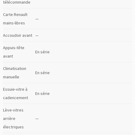
télécommande
Carte Renault
—
mains-libres
Accoudoir avant
—
Appuis-tête
En série
avant
Climatisation
En série
manuelle
Essuie-vitre à
En série
cadencement
Lève-vitres
arrière
—
électriques