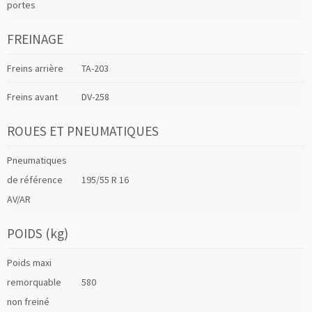
portes
FREINAGE
Freins arrière
TA-203
Freins avant
DV-258
ROUES ET PNEUMATIQUES
Pneumatiques
de référence
195/55 R 16
AV/AR
POIDS (kg)
Poids maxi
remorquable
580
non freiné