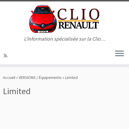
L'information spécialisée sur la Clio…
Passer
au
Accueil
»
VERSIONS / Équipements
»
Limited
contenu
Limited