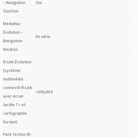
– Navigation
Oui
TomTom
MediaNav
Évolution –
En série
Navigation
Nav&Go
R-Link Évolution
(système
multimédia
connecté R-Link
+590,00 €
avec écran
tactile 7 » et
cartographie
Europe)
Pack Techno (R-