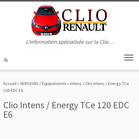
L'information spécialisée sur la Clio…
Passer
au
Accueil
»
VERSIONS / Équipements
»
Intens
»
Clio Intens / Energy TCe
contenu
120 EDC E6
Clio Intens / Energy TCe 120 EDC
E6