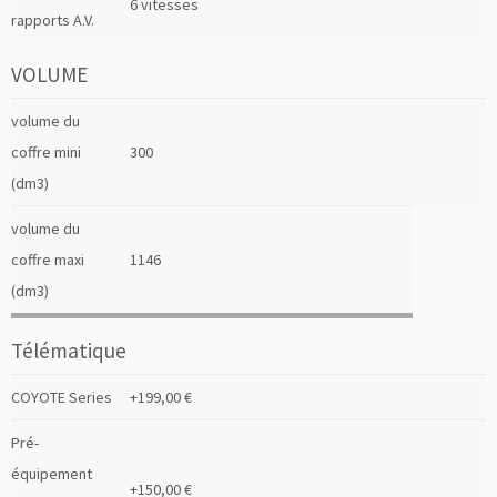
6 vitesses
rapports A.V.
VOLUME
volume du
coffre mini
300
(dm3)
volume du
coffre maxi
1146
(dm3)
Télématique
COYOTE Series
+199,00 €
Pré-
équipement
+150,00 €