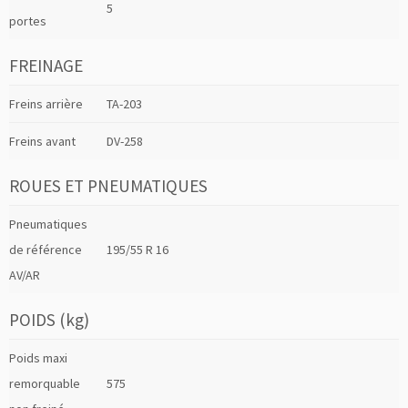
5
portes
FREINAGE
Freins arrière
TA-203
Freins avant
DV-258
ROUES ET PNEUMATIQUES
Pneumatiques
de référence
195/55 R 16
AV/AR
POIDS (kg)
Poids maxi
remorquable
575