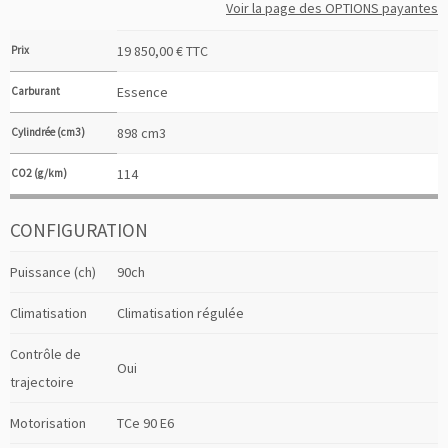
Voir la page des OPTIONS payantes
19 850,00 € TTC
Prix
Essence
Carburant
898 cm3
Cylindrée (cm3)
114
CO2 (g/km)
CONFIGURATION
Puissance (ch)
90ch
Climatisation
Climatisation régulée
Contrôle de
Oui
trajectoire
Motorisation
TCe 90 E6