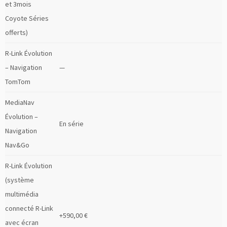
et 3mois
Coyote Séries
offerts)
R-Link Évolution
– Navigation
—
TomTom
MediaNav
Évolution –
En série
Navigation
Nav&Go
R-Link Évolution
(système
multimédia
connecté R-Link
+590,00 €
avec écran