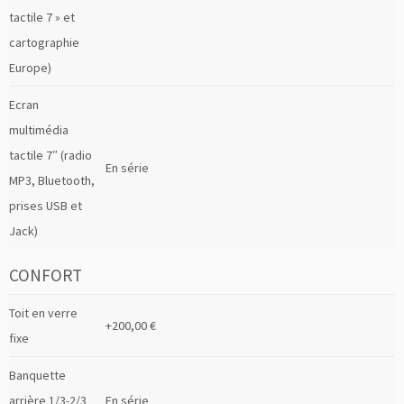
tactile 7 » et
cartographie
Europe)
Ecran
multimédia
tactile 7″ (radio
En série
MP3, Bluetooth,
prises USB et
Jack)
CONFORT
Toit en verre
+200,00 €
fixe
Banquette
arrière 1/3-2/3
En série