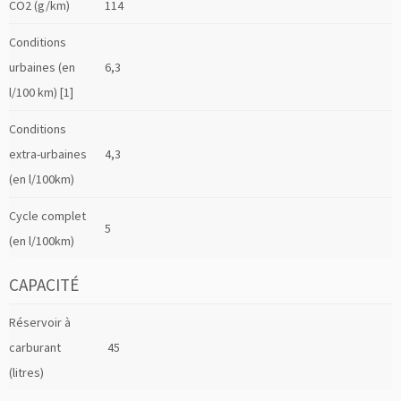
CO2 (g/km)
114
Conditions
urbaines (en
6,3
l/100 km) [1]
Conditions
extra-urbaines
4,3
(en l/100km)
Cycle complet
5
(en l/100km)
CAPACITÉ
Réservoir à
carburant
45
(litres)