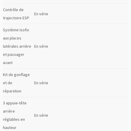
Contrôle de
En série
trajectoire ESP
Système Isofix
aux places
latérales arrière
En série
et passager
avant
Kit de gonflage
et de
En série
réparation
3 appuie-tête
arrière
En série
réglables en
hauteur