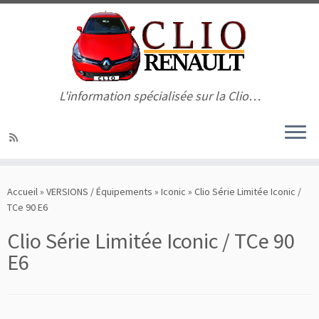
L'information spécialisée sur la Clio…
Passer
au
Accueil
»
VERSIONS / Équipements
»
Iconic
»
Clio Série Limitée Iconic /
contenu
TCe 90 E6
Clio Série Limitée Iconic / TCe 90
E6