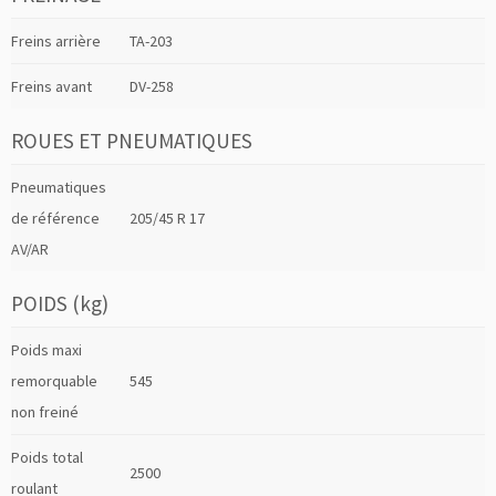
Freins arrière
TA-203
Freins avant
DV-258
ROUES ET PNEUMATIQUES
Pneumatiques
de référence
205/45 R 17
AV/AR
POIDS (kg)
Poids maxi
remorquable
545
non freiné
Poids total
2500
roulant